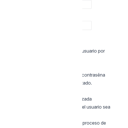
Login
En esa opción, usted debe indicar el usuario por
defecto del Scriptcase.
Contraseña
En esa opción, usted debe indicar la contrasẽna
correspondiente al usuario a ser utilizado.
Confirmación
Usted debe repetir la contraseña utilizada
anteriormente para que la creación del usuario sea
hecha sin errores.
Haz clic en siguiente para concluir el proceso de