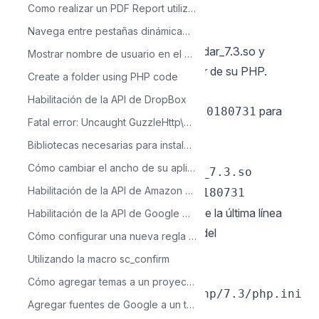
Como realizar un PDF Report utilizando código
64.zip
cd ioncube
Navega entre pestañas dinámicamente
2 - Copie el archivo ioncube_loader_dar_7.3.so y
Mostrar nombre de usuario en el encabezado del menú
péguelo en el directorio extension_dir de su PHP.
Create a folder using PHP code
Utilizaremos
Habilitación de la API de DropBox
el
para
/usr/local/lib/php/pecl/20180731
Fatal error: Uncaught GuzzleHttp\Exception\RequestException: cURL error
este ejemplo.
Bibliotecas necesarias para instalar Scriptcase en Windows 7
Ejemplo:
Cómo cambiar el ancho de su aplicación.
sudo cp ioncube_loader_dar_7.3.so
Habilitación de la API de Amazon S3
/usr/local/lib/php/pecl/20180731
3 - Edite el archivo php.ini y debajo de la última línea
Habilitación de la API de Google Drive en Google Console
ingrese la ruta a la extensión dentro del
Cómo configurar una nueva regla en la opción Guardar cuadrícula
parámetro.
:
zend_extension
Utilizando la macro sc_confirm
Ejemplo:
Cómo agregar temas a un proyecto existente
sudo nano /usr/local/etc/php/7.3/php.ini
Agregar fuentes de Google a un tema
zend_extension =