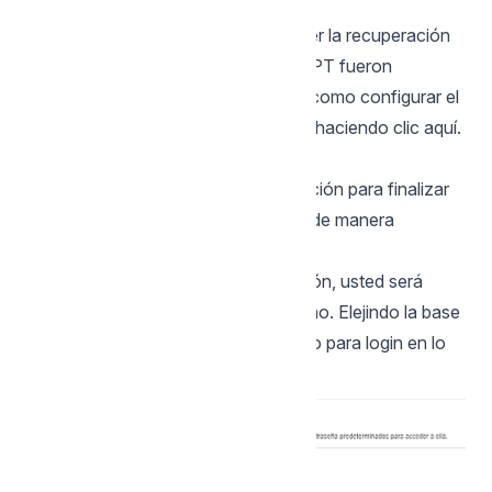
contraseña.
IMPORTANTE: Solo es posible hacer la recuperación
de la contraseña si los datos del SMPT fueron
configuradas. Para tener en cuenta como configurar el
SMTP, mira nuestra documentación haciendo clic
aquí
.
Instalación Personalizada
Siga los pasos indicados a continuación para finalizar
la instalación manual del Scriptcase de manera
personalizada.
NOTA: Seleccionando esta instalación, usted será
responsable por configurar su entorno. Elejindo la base
de datos de la instalación y lo usuario para login en lo
Scriptcase.