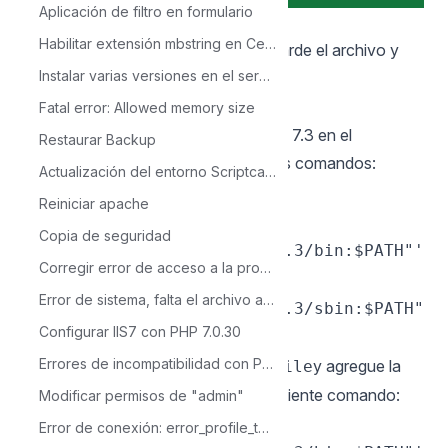
Aplicación de filtro en formulario
`
Habilitar extensión mbstring en Centos
Después de realizar esta acción, guarde el archivo y
Instalar varias versiones en el servidor de ScriptCase
reinicie el servicio apache..
sudo apachectl restart
Fatal error: Allowed memory size
7 - Agregue la ruta para instalar PHP 7.3 en el
Restaurar Backup
archivo
con los siguientes comandos:
~/.zshrc
Actualización del entorno Scriptcase 9 a PHP 7.3
sudo nano ~/.zshrc
Reiniciar apache
echo 'export
Copia de seguridad
PATH="/usr/local/opt/php@7.3/bin:$PATH"'
Corregir error de acceso a la propia base de datos de Scriptcase
>> ~/.zshrc
echo 'export
Error de sistema, falta el archivo api-ms-win-crt-runtime-l1-1-0.dll
PATH="/usr/local/opt/php@7.3/sbin:$PATH"
Configurar IIS7 con PHP 7.0.30
' >> ~/.zshrc
Errores de incompatibilidad con PHP 7.0 luego de la conversión
8 - Edite el archivo
y agregue la
~/.bash_profile
ruta para instalar PHP 7.3 con el siguiente comando:
Modificar permisos de "admin"
echo 'export
Error de conexión: error_profile_test_module