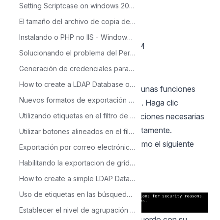
max_input_vars = 10000
Setting Scriptcase on windows 2003 with IIS 6.0
memory_limit = 1024M
El tamaño del archivo de copia de seguridad es mayor que el soportado por PHP
post_max_size = 1024M
Instalando o PHP no IIS - Windows 2000/XP
upload_max_filesize = 1024M
Solucionando el problema del Permiso de Ejecución Zendid
max_file_uploads = 200
Generación de credenciales para la autenticación con Facebook
short_open_tag = On
How to create a LDAP Database on Windows Server
11 - Por defecto, PHP deshabilita algunas funciones
Nuevos formatos de exportación del gráfico
que son importantes para Scriptcase. Haga clic
en
aqui
para acceder a la lista de funciones necesarias
Utilizando etiquetas en el filtro de la gráfica
para que Scriptcase funcione correctamente.
Utilizar botones alineados en el filtro avanzado de la grid
Cambiar la línea disable_functions como el siguiente
Exportación por correo electrónico en el gráfico
ejemplo:
Habilitando la exportacion de grids anidadas en XLS
disable_functions =
How to create a simple LDAP Database on Linux
Ejemplo:
Uso de etiquetas en las búsquedas de las grids
Establecer el nivel de agrupación de exportación en reportes de la grid.
12 - Configure PHP TimeZone de acuerdo con su