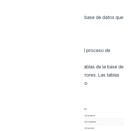
correspondiente al usuario utilizado.
Base de Datos
Usted debe informar lo nombre de la base de datos que
será utilizado en Scriptcase.
Ejemplo:
scriptcase9
Haz clic en avanzar para continuar el proceso de
instalación.
3 - Compruebe si la creación de las tablas de la base de
datos del Scriptcase fue hecha sin errores. Las tablas
serán mostradas con el icono de exito
a su lado.