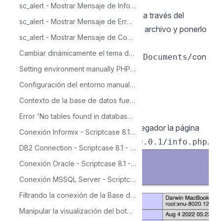
sudo apachectl restart
sc_alert - Mostrar Mensaje de Información con SweetAlert (info)
15 - Verifique los cambios realizados a través del
sc_alert - Mostrar Mensaje de Error con SweetAlert (error)
archivo info.php. Necesita crear este archivo y ponerlo
sc_alert - Mostrar Mensaje de Confirmación con SweetAlert (success)
en el
Cambiar dinámicamente el tema de un proyecto con la macro sc_set_theme
directorio.
con
/Library/WebServer/Documents/
Setting environment manually PHP 5.6 - CentOS
el siguiente contenido:
Configuración del entorno manualmente PHP 7.0 - Windows IIS
php</code
phpinfo();
Contexto de la base de datos fue modificado – MSSQL
?>
Error 'No tables found in database access' al intentar hacer la importación fuente de datos Access
Después de eso, verifique en su navegador la página
Conexión Informix - Scriptcase 8.1 - Linux
generada al acceder a la URL
.
127.0.0.1/info.php
DB2 Connection - Scriptcase 8.1 - Linux
Conexión Oracle - Scriptcase 8.1 - Linux
Conexión MSSQL Server - Scriptcase - Mac OS X
Filtrando la conexión de la Base de Datos - Oracle
Manipular la visualización del botón dinámicamente