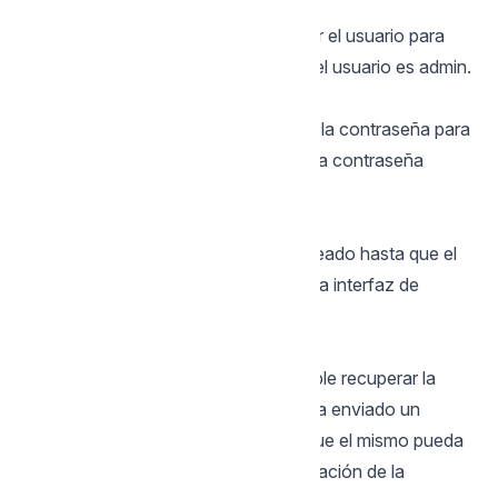
Usuario
En ese campo, es necesario informar el usuario para
acceder al Scriptcase. Por defecto, el usuario es admin.
Contraseña
Neste campo, es necesario informar la contraseña para
acceder al Scriptcase. Por defecto, la contraseña
es admin.
Mantenerse conectado
Esa opción mantiene al usuario loggeado hasta que el
mismo se desconecte por medio de la interfaz de
Scriptcase.
Olvidaste tu contraseña?
Al hacer clic en esta opción, es posible recuperar la
contraseña del usuario utilizado. Sera enviado un
correo electrónico al usuario, para que el mismo pueda
tener acceso a los pasos de recuperación de la