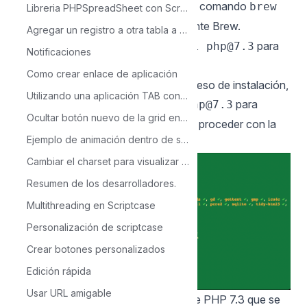
2 - En el terminal macOS y ejecute el comando
brew
Libreria PHPSpreadSheet con Scriptcase
para actualizar el componente Brew.
update
Agregar un registro a otra tabla a partir de una condición
3 - Usa el comando
para
brew install php@7.3
Notificaciones
instalar PHP 7.3.
Como crear enlace de aplicación
4 - Una vez que se complete el proceso de instalación,
Utilizando una aplicación TAB con varias aplicaciones y con un solo parametro
ejecute el comando
para
brew info php@7.3
Ocultar botón nuevo de la grid en tiempo de ejecución
obtener la información, necesitamos proceder con la
Ejemplo de animación dentro de scriptcase
configuración del entorno.
Cambiar el charset para visualizar los registros.
Resumen de los desarrolladores.
Multithreading en Scriptcase
Personalización de scriptcase
Crear botones personalizados
Edición rápida
Usar URL amigable
5 - Debe configurar Apache para que PHP 7.3 que se