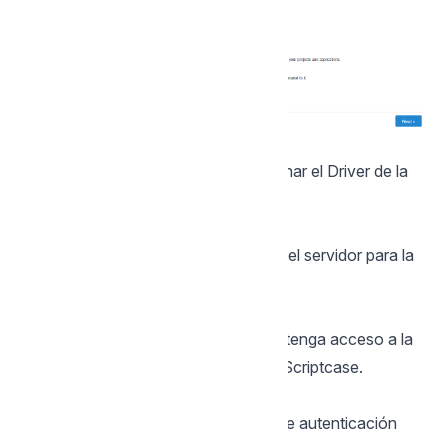
SGBD
En esta opción, usted debe seleccionar el Driver de la
conexión de su base de datos.
Servidor
En esta opción, usted debe informar el servidor para la
conexión con su base de datos.
Usuario
Usted debe informar un usuario que tenga acceso a la
base de datos que sera utilizado en Scriptcase.
Contraseña
Usted debe informar la contraseña de autenticación