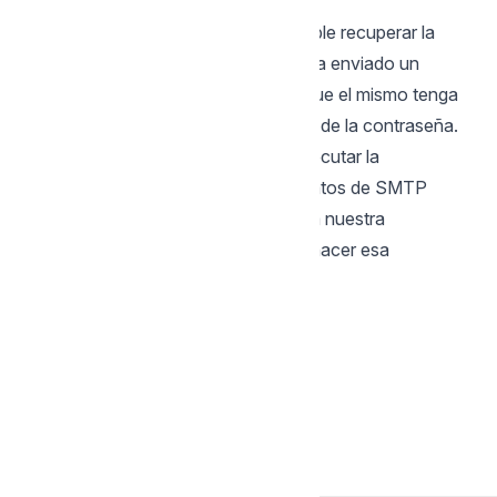
Olvidaste la contraseña?
Al hacer clic en esta opción, es posible recuperar la
contraseña del usuario utilizado. Sera enviado un
correo electrónico al usuario, para que el mismo tenga
acceso a los pasos de recuperación de la contraseña.
IMPORTANTE: Solo sera posible ejecutar la
recuperación de contraseña si los datos de SMTP
fueron configuradas. Para acceder a nuestra
documentación que muestra como hacer esa
configuracion, haz clic
aquí
.
Back to Scriptcase