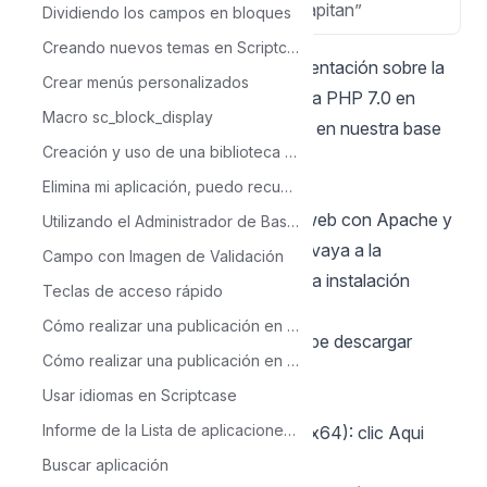
MacOS v10.11
“El Capitan”
Dividiendo los campos en bloques
Creando nuevos temas en Scriptcase
NOTA: Si desea acceder a la documentación sobre la
Crear menús personalizados
instalación manual de Scriptcase para PHP 7.0 en
Macro sc_block_display
MacOS, acceda a la documentación en nuestra
base
Creación y uso de una biblioteca en Scriptcase
de conocimiento
.
Elimina mi aplicación, puedo recuperarla?
Pre-requisitos
ATENCIÓN: Si ya tiene un servidor web con Apache y
Utilizando el Administrador de Base de Datos
PHP 7.3 configurados, simplemente vaya a la
Campo con Imagen de Validación
configuración
IonCube
y proceda a la instalación
Teclas de acceso rápido
manual.
Cómo realizar una publicación en Scriptcase- Típica
Para continuar con la instalación, debe descargar
Cómo realizar una publicación en ScriptCase - Avanzada
algunos archivos.
Usar idiomas en Scriptcase
Archivos requeridos:
Informe de la Lista de aplicaciones de Scriptcase
IonCube Loader para OS X (x86 ou x64):
clic Aqui
Scriptcase (.zip):
clic Aqui
Buscar aplicación