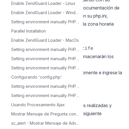
Enable ZendGuard Loader - Linux
región. Use el valor disponible en el
documentación
de
Enable ZendGuard Loader - Windows
PHP Busque la línea date.timezone en su php.ini,
Setting environment manually PHP 5.4 - Linux
descomente y edite de acuerdo con la zona horaria
Parallel Installation
seleccionada.
Ejemplo:
Enable ZendGuard Loader - MacOs
date.timezone = America/Recife
Setting environment manually PHP 5.4 - Mac OS X
13 - Configure la carpeta donde se almacenarán los
Setting environment manually PHP 5.4 - CentOS
archivos temporales. Buscar por
Setting environment manually PHP 5.6 - Mac OS X
linea
, descomente e ingrese la
;session.save_path
Configurando 'config.php'
ruta a su carpeta temporal.
Setting environment manually PHP 5.6 - Linux
Ejemplo:
Setting environment manually PHP 5.6 - Windows
session.save_path = "/tmp"
Usando Procesamiento Ajax
14 - Guardar todas las modificaciones realizadas y
reinicie el servicio Apache usando el siguiente
Mostrar Mensaje de Pregunta con SweetAlert - sc_alert
comando en la terminal:
sc_alert - Mostrar Mensaje de Advertencia con SweetAlert (warning)