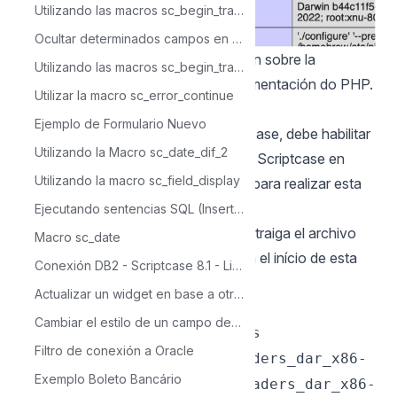
Utilizando las macros sc_begin_trans, sc_commit_trans y sc_rollback_trans con Mensaje de Alerta
Ocultar determinados campos en una Grid por medio de varías condiciones
NOTA: Para obtener más información sobre la
Utilizando las macros sc_begin_trans, sc_commit_trans y sc_rollback_trans
función phpinfo (), consulte la
documentación
do PHP.
Utilizar la macro sc_error_continue
Habilitar IonCube Loader
Ejemplo de Formulario Nuevo
Antes de comenzar a instalar Scriptcase, debe habilitar
Utilizando la Macro sc_date_dif_2
el cargador responsable de encriptar Scriptcase en
Utilizando la macro sc_field_display
PHP. Siga los pasos a continuación para realizar esta
acción con éxito.
Ejecutando sentencias SQL (Insertar, Actualizar y Eliminar)
1 - Vaya a la carpeta Descargas y extraiga el archivo
Macro sc_date
descargado para IonCube Loader en el
início
de esta
Conexión DB2 - Scriptcase 8.1 - Linux
documentación.
Actualizar un widget en base a otro widget
Ejemplo:
Cambiar el estilo de un campo dentro de un Formulario Registro Unico
cd /Users/usuario/Downloads
Filtro de conexión a Oracle
sudo chmod 777 ioncube_loaders_dar_x86-
Exemplo Boleto Bancário
64.zip && unzip ioncube_loaders_dar_x86-