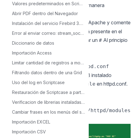
Valores predeterminados en Scriptcase
instaló en el paso anterior se use de manera
Abrir PDF dentro del Navegador
predeterminada en su sistema.
Edite el archivo
desde Apache y comente
httpd.conf
Instalación del servicio Firebird 3.0 y administrador de bases de datos en Linux
la ruta al antiguo módulo PHP, si está presente en el
Error al enviar correo: stream_socket_client()
archivo. Para comentar, debe agregar un
Al principio
#
Diccionario de datos
de la línea.
Importación Access
Ejemplo:
Limitar cantidad de registros a mostrarse en la Grid
sudo nano /etc/apache2/httpd.conf
Filtrando datos dentro de una Grid
6 - Agregar la ruta al módulo PHP 7.3 instalado
Uso del log en Scriptcase
después de la última línea
en httpd.conf.
LoadModule
Restauración de Scriptcase a partir de la carpeta devel
Ejemplo:
LoadModule php7_module
Verificacion de librerias instaladas en ambiente de producción Linux
/usr/local/opt/php@7.3/lib/httpd/modules
Cambiar frases en los menús del scriptcase
/libphp7.so
Importación EXCEL
Importación CSV