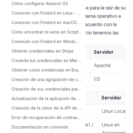
Cómo configurar Amazon S3
3 - Debes mover la carpeta scriptcase para la raiz de su
Conexión con Firebird en Linux - PHP 7.3
servidor web. De acuerdo con su sistema operativo e
Conexión con Firebird en macOS - PHP 7.3
instalación la ruta puede cambiar de acuerdo con la
Cómo encontrar mi serie en Scriptcase
configuración hecha. Pero, por defecto tenemos las
carpetas a continuación:
Conexión con Firebird en Windows - PHP 7.3
Obtener credenciales en Stripe
Windows
Servidor
Creando tus credenciales en Mercado Pago
Apache
C:\Apache24\htdocs\
Obtener como credenciais en Braintree
IIS
C:\inetpub\wwwroot\
Creación de una agrupación de campos
Creación de sus credenciales para la API de Google Sheets
Linux
Servidor
Actualización de la aplicación de sincronización del módulo de seguridad
Creación de la clave de la API de Google Maps
Linux Local
/var/www/html/
Error de recuperación de contraseña del módulo de seguridad
Linux en
/home/$(whoami)/public_html/
Documentación sin conexión