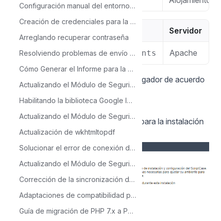
Alojamiento
Configuración manual del entorno PHP 8.1 - Windows IIS
Creación de credenciales para la API de Google Sheets
macOS
Servidor
Arreglando recuperar contraseña
Apache
/Library/WebServer/Documents
Resolviendo problemas de envío de correo electrónico con la macro sc_mail_send en Linux o Mac.
Cómo Generar el Informe para la Migración de PHP
4 - Acceda al Scriptcase en su navegador de acuerdo
Actualizando el Módulo de Seguridad para Soporte del Nuevo LDAP
con el ejemplo a continuación:
Habilitando la biblioteca Google Identity Service
127.0.0.1/scriptcase
Actualizando el Módulo de Seguridad: cómo migrar del antiguo al nuevo
Por defecto lo idioma seleccionado para la instalación
Actualización de wkhtmltopdf
es Español.
Solucionar el error de conexión de Oracle: ORA-12154
Actualizando el Módulo de Seguridad para Soporte de Inicio de Sesión con Google
Corrección de la sincronización de aplicaciones en el módulo de seguridad
Adaptaciones de compatibilidad para PHP 8.2
Guía de migración de PHP 7.x a PHP 8.2