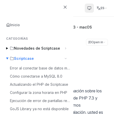
Scriptcase Help Center
ES
Inicio
Inicio
Scriptcase
Instalando PHP 7.3 - macOS
CATEGORÍAS
Instalando PHP 7.3 -
Open in
Novedades de Scriptcase
macOS
Scriptcase
Álvaro Moura
Error al conectar base de datos mysql 8
Á
Última actualización el Jul 6, 2026
Cómo conectarse a MySQL 8.0
Actualizando el PHP de Scriptcase
Esta documentación contiene información sobre los
Configurar la zona horaria en PHP
pasos necesarios para la instalación de PHP 7.3 y
Ejecución de error de pantallas reCaptcha - MacOS
Scriptcase de forma manual en entornos
GoJS Library ya no está disponible
macOS. Realizando este tipo de instalación, usted es