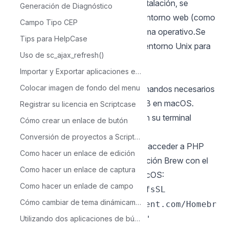
NOTA: Antes de continuar con la instalación, se
Generación de Diagnóstico
recomienda no instalar ningún otro entorno web (como
Campo Tipo CEP
XAMP, Zend Server, etc.) en el sistema operativo.Se
Tips para HelpCase
recomienda tener conocimiento del entorno Unix para
Uso de sc_ajax_refresh()
usar el terminal.
Importar y Exportar aplicaciones en Scriptcase
Configurar PHP
Colocar imagen de fondo del menu
A continuación se enumeran los comandos necesarios
para la instalación manual de PHP 7.3 en macOS.
Registrar su licencia en Scriptcase
Compruebe el nombre del paquete en su terminal
Cómo crear un enlace de butón
macOS correctamente.
Conversión de proyectos a Scriptcase 9
1 - Necesita instalar Homebrew para acceder a PHP
Como hacer un enlace de edición
7.3 y sus paquetes. Realice la instalación Brew con el
Como hacer un enlace de captura
siguiente comando en el terminal macOS:
Como hacer un enlade de campo
/usr/bin/ruby -e "$(curl -fsSL
Cómo cambiar de tema dinámicamente a través de la aplicación Menú
https://raw.githubusercontent.com/Homebr
ew/install/master/install)"
Utilizando dos aplicaciones de búsqueda para acceder a un formulario