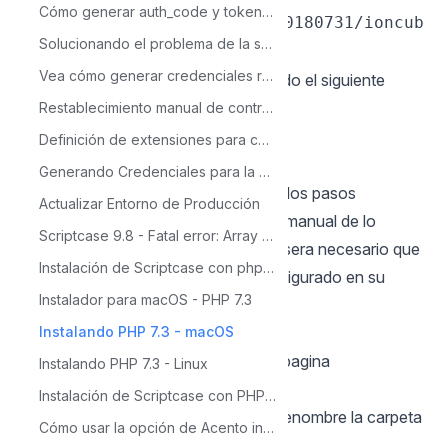
Cómo generar auth_code y token_code
"/usr/local/lib/php/pecl/20180731/ioncub
Solucionando el problema de la sesión al iniciar sesión en Scriptcase
e_loader_dar_7.3.so"
Vea cómo generar credenciales recaptcha
4 - Reinicie el servicio Apache usando el siguiente
comando en la terminal:
Restablecimiento manual de contraseña
sudo apachectl restart
Definición de extensiones para campos de tipo de carga
Instalación manual de Scriptcase
Generando Credenciales para la Autenticación con Twitter
A continuación estan listados todos los pasos
Actualizar Entorno de Producción
necesarios para hacer la instalación manual de lo
Scriptcase 9.8 - Fatal error: Array and string offset en Módulo de Seguridad
Scriptcase. Para hacer esos pasos, sera necesario que
Instalación de Scriptcase con php 7.3 - Windows
usted tenga un servidor web ya configurado en su
Instalador para macOS - PHP 7.3
equipo.
Instalando PHP 7.3 - macOS
1 - Realice la descarga de
Scriptcase (.zip) directamente de la pagina
Instalando PHP 7.3 - Linux
de
descargas
del Scriptcase.
Instalación de Scriptcase con PHP 7.3 en Windows
2 - Desempaquete el archivo .zip y renombre la carpeta
Cómo usar la opción de Acento insensible
a
.
scriptcase