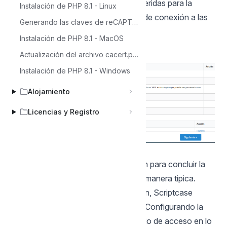
5 - Compruebe las extensiones requeridas para la
Instalación de PHP 8.1 - Linux
ejecución del Scriptcase y modulos de conexión a las
Generando las claves de reCAPTCHA
base de datos que estan activadas.
Instalación de PHP 8.1 - MacOS
Actualización del archivo cacert.pem en el entorno de Scriptcase
Instalación de PHP 8.1 - Windows
Alojamiento
Licencias y Registro
Instalación Típica
Compruebe los pasos a continuación para concluir la
instalación manual de Scriptcase de manera tipica.
NOTA: Al seleccionar esta instalación, Scriptcase
configurará su entorno por defecto. Configurando la
base de datos de instalación y usuario de acceso en lo