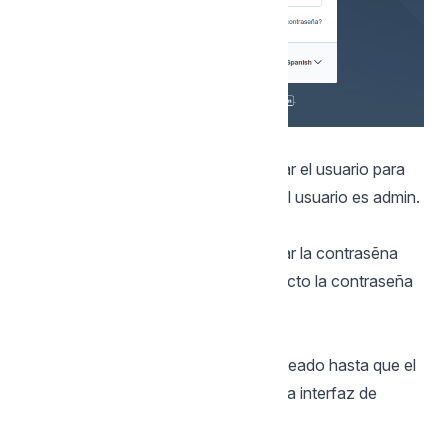
Usuario
En este campo, es necesario informar el usuario para
acceder al Scriptcase. Por defecto el usuario es admin.
Contraseña
En este campo, es necesario informar la contrasẽna
para acceder al Scriptcase. Por defecto la contraseña
es admin.
Mantenerse conectado
Esta opción mantiene al usuario loggeado hasta que el
mismo se desconecte por medio de la interfaz de
Scriptcase.