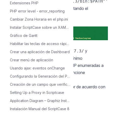
PATH="/usr/local/opt/php@7.3/bin:$PATH"'
Extensiones PHP
9 - Verifique la versión de PHP ejecutando el
PHP error level - error_reporting
comando:
php -v
Cambiar Zona Horaria en el php.ini
Ejemplo:
Instalar ScriptCase sobre un XAMPP en Windows
Gráfico de Gantt
10 - Acceda al archivo php.ini en el
Habilitar las teclas de acceso rápido de Scriptcase
directorio.
y
/usr/local/etc/php/7.3/
Crear una aplicación de Dashboard
establezca correctamente el valor mínimo
Crear menú de aplicación
recomendado de estas directivas PHP enumeradas a
Usando ajax: eventos onChange
continuación para que Scriptcase funcione
Configurando la Generación del PDF
correctamente.
Creación de un campo que verifica valores en otra tabla - Lookup
Busque las directivas y asigne el valor de acuerdo con
Setting Up a Proxy in Scriptcase
este ejemplo.:
Application Diagram – Graphiz Installation on Debian based Linux Platform
max_execution_time = 3600
max_input_time = 3600
Instalación Manual del ScriptCase 8