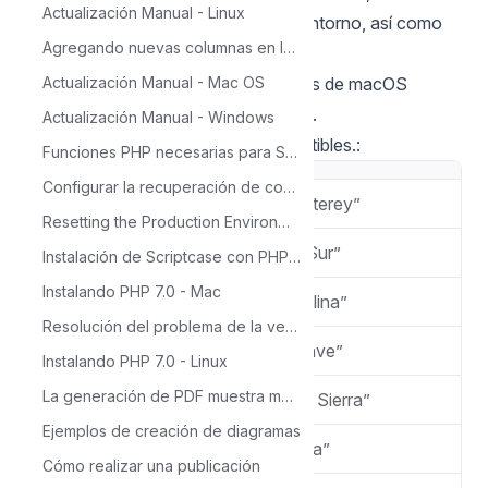
Actualización Manual - Linux
responsable de configurar todo su entorno, así como
Agregando nuevas columnas en la tabla para el calendario
las extensiones de la base de datos.
A continuación se listan las versiones de macOS
Actualización Manual - Mac OS
aprobadas para el uso de Scriptcase.
Actualización Manual - Windows
Consulte la lista de versiones compatibles.:
Funciones PHP necesarias para ScriptCase
Configurar la recuperación de contraseña en Scriptcase
MacOS 12.0
“Monterey”
Resetting the Production Environment Password
MacOS 11.0
“Big Sur”
Instalación de Scriptcase con PHP 7.0 en Windows
Instalando PHP 7.0 - Mac
MacOS 10.15
“Catalina”
Resolución del problema de la versión de Source Guardian
MacOS v10.14
“Mojave”
Instalando PHP 7.0 - Linux
La generación de PDF muestra mensaje: 'Not Found'
MacOS v10.13
“High Sierra”
Ejemplos de creación de diagramas
MacOS v10.12
“Sierra”
Cómo realizar una publicación