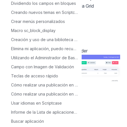
Dividiendo los campos en bloques
existente para que lo filtre dentro de la Grid
Creando nuevos temas en Scriptcase
Crear menús personalizados
Macro sc_block_display
Creación y uso de una biblioteca en Scriptcase
Elimina mi aplicación, puedo recuperarla?
Y se puede observar que filtra por order
Utilizando el Administrador de Base de Datos
Campo con Imagen de Validación
Teclas de acceso rápido
Cómo realizar una publicación en Scriptcase- Típica
Cómo realizar una publicación en ScriptCase - Avanzada
Usar idiomas en Scriptcase
Informe de la Lista de aplicaciones de Scriptcase
Back to Scriptcase
Buscar aplicación