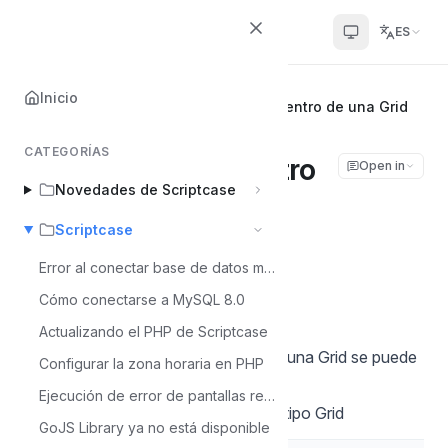
Scriptcase Help Center
ES
Inicio
Inicio
Scriptcase
Filtrando datos dentro de una Grid
CATEGORÍAS
Filtrando datos dentro
Open in
Novedades de Scriptcase
de una Grid
Scriptcase
Álvaro Moura
Error al conectar base de datos mysql 8
Á
Última actualización el Jul 6, 2026
Cómo conectarse a MySQL 8.0
Actualizando el PHP de Scriptcase
Para filtrar cierta información dentro una Grid se puede
Configurar la zona horaria en PHP
utilizar la clausula WHERE.
Ejecución de error de pantallas reCaptcha - MacOS
1 - Se debe crear una aplicación del tipo Grid
GoJS Library ya no está disponible