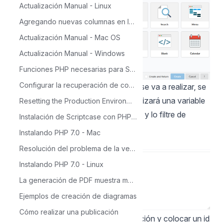
Actualización Manual - Linux
Agregando nuevas columnas en la tabla para el calendario
Actualización Manual - Mac OS
Actualización Manual - Windows
Funciones PHP necesarias para ScriptCase
Configurar la recuperación de contraseña en Scriptcase
2 - Luego dentro de la consulta que se va a realizar, se
coloca el filtro por un campo y se utilizará una variable
Resetting the Production Environment Password
global para que reciba la información y lo filtre de
Instalación de Scriptcase con PHP 7.0 en Windows
acuerdo al id del order
Instalando PHP 7.0 - Mac
Resolución del problema de la versión de Source Guardian
Instalando PHP 7.0 - Linux
La generación de PDF muestra mensaje: 'Not Found'
Ejemplos de creación de diagramas
Cómo realizar una publicación
Por último se debe ejecutar la aplicación y colocar un id