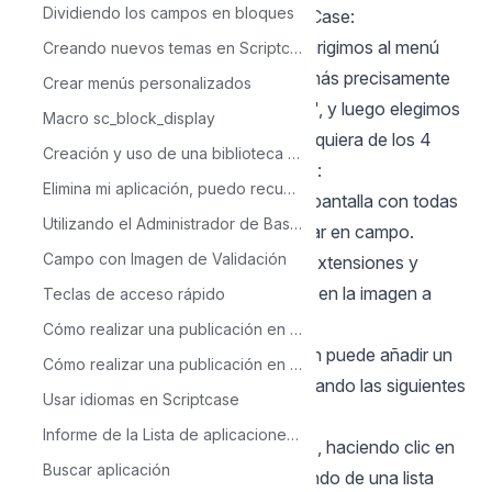
Dividiendo los campos en bloques
aplicaciones desarrolladas en ScriptCase:
1 - En la aplicación Formulario, nos dirigimos al menú
Creando nuevos temas en Scriptcase
lateral izquierdo de esta aplicación, más precisamente
Crear menús personalizados
en la opción "Campos -> Su Campo", y luego elegimos
Macro sc_block_display
el tipo de campo, que puede ser cualquiera de los 4
Creación y uso de una biblioteca en Scriptcase
(cuatro) mencionados anteriormente:
Elimina mi aplicación, puedo recuperarla?
2 - Una vez hecho esto, se abrirá la pantalla con todas
Utilizando el Administrador de Base de Datos
las configuraciones posibles a realizar en campo.
Campo con Imagen de Validación
Estamos interesados en la opción "Extensiones y
tamaño de carga", como se muestra en la imagen a
Teclas de acceso rápido
continuación:
Cómo realizar una publicación en Scriptcase- Típica
3 - Al definir las extensiones, también puede añadir un
Cómo realizar una publicación en ScriptCase - Avanzada
tamaño máximo para cada una, utilizando las siguientes
Usar idiomas en Scriptcase
unidades: bytes, KB, MB o GB.
Informe de la Lista de aplicaciones de Scriptcase
Se pueden definir varias extensiones, haciendo clic en
Buscar aplicación
el botón Añadir extensión o informando de una lista