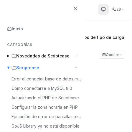
Scriptcase Help Center
ES
Inicio
Inicio
Scriptcase
Definición de extensiones para campos de tipo de carga
CATEGORÍAS
Definición de
Open in
Novedades de Scriptcase
extensiones para
Scriptcase
campos de tipo de
Error al conectar base de datos mysql 8
Cómo conectarse a MySQL 8.0
carga
Actualizando el PHP de Scriptcase
Configurar la zona horaria en PHP
Álvaro Moura
Á
Última actualización el Jul 6, 2026
Ejecución de error de pantallas reCaptcha - MacOS
GoJS Library ya no está disponible