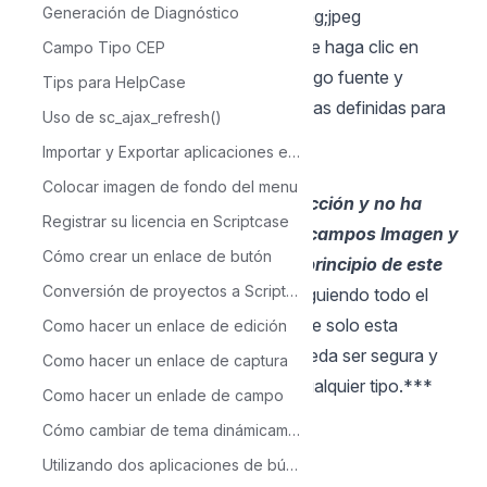
Generación de Diagnóstico
separada por ' ; '. Por ejemplo: jpg;png;jpeg
4 - Una vez hecho esto, simplemente haga clic en
Campo Tipo CEP
"Guardar aplicación", genere su código fuente y
Tips para HelpCase
ejecútelo para probar las nuevas reglas definidas para
Uso de sc_ajax_refresh()
este campo.
Importar y Exportar aplicaciones en Scriptcase
Colocar imagen de fondo del menu
Si ya tiene su aplicación en producción y no ha
Registrar su licencia en Scriptcase
definido las extensiones para los campos Imagen y
Cómo crear un enlace de butón
Documento citados en la nota al principio de este
Conversión de proyectos a Scriptcase 9
artículo
***, simplemente defínela siguiendo todo el
paso a paso anterior, y luego publique solo esta
Como hacer un enlace de edición
aplicación nuevamente, para que pueda ser segura y
Como hacer un enlace de captura
gratuita. de cargas de archivos de cualquier tipo.***
Como hacer un enlade de campo
Cómo cambiar de tema dinámicamente a través de la aplicación Menú
Utilizando dos aplicaciones de búsqueda para acceder a un formulario