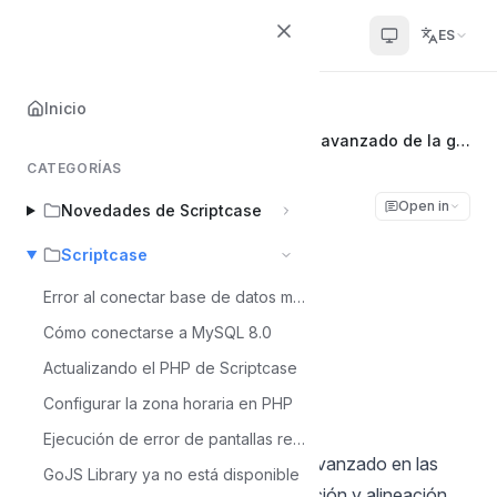
Scriptcase Help Center
ES
Inicio
Inicio
Scriptcase
Utilizar botones alineados en el filtro avanzado de la grid
CATEGORÍAS
Utilizar botones
Open in
Novedades de Scriptcase
alineados en el filtro
Scriptcase
avanzado de la grid
Error al conectar base de datos mysql 8
Cómo conectarse a MySQL 8.0
Álvaro Moura
Actualizando el PHP de Scriptcase
Á
Última actualización el Jul 6, 2026
Configurar la zona horaria en PHP
Ejecución de error de pantallas reCaptcha - MacOS
Cuando estamos utilizando el filtro avanzado en las
GoJS Library ya no está disponible
grid podemos configurar la visualización y alineación