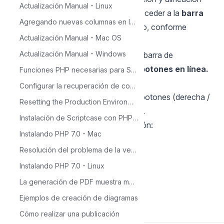
Actualización Manual - Linux
de los botones. Para ello, se debe acceder a la
barra
Agregando nuevas columnas en la tabla para el calendario
de herramientas
del filtro avanzado, conforme
Actualización Manual - Mac OS
imagen abajo.
Actualización Manual - Windows
En la pantalla de configuración de la barra de
herramientas, active la opción
Usar botones en línea.
Funciones PHP necesarias para ScriptCase
(Alinear botones)
Configurar la recuperación de contraseña en Scriptcase
Puede configurar la posición de los botones (derecha /
Resetting the Production Environment Password
izquierda) y la cantidad de columnas.
Instalación de Scriptcase con PHP 7.0 en Windows
El resultado se muestra a continuación:
Instalando PHP 7.0 - Mac
Resolución del problema de la versión de Source Guardian
Instalando PHP 7.0 - Linux
La generación de PDF muestra mensaje: 'Not Found'
Back to Scriptcase
Ejemplos de creación de diagramas
Cómo realizar una publicación