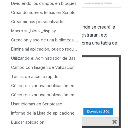
Dividiendo los campos en bloques
Creando nuevos temas en Scriptcase
4-Guardamos los cambios
Crear menús personalizados
- Podremos editar la conexión donde se creará la
Macro sc_block_display
tabla de log, o los eventos que se registraran, etc.
Creación y uso de una biblioteca en Scriptcase
- Podremos verificar aquí que se crea una tabla de
Elimina mi aplicación, puedo recuperarla?
log
Utilizando el Administrador de Base de Datos
Campo con Imagen de Validación
Teclas de acceso rápido
Cómo realizar una publicación en Scriptcase- Típica
Cómo realizar una publicación en ScriptCase - Avanzada
Usar idiomas en Scriptcase
Informe de la Lista de aplicaciones de Scriptcase
Buscar aplicación