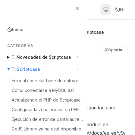
Scriptcase Help Center
ES
Inicio
Inicio
Scriptcase
Uso del log en Scriptcase
CATEGORÍAS
Uso del log en
Open in
Novedades de Scriptcase
Scriptcase
Scriptcase
Álvaro Moura
Error al conectar base de datos mysql 8
Á
Última actualización el Jul 6, 2026
Cómo conectarse a MySQL 8.0
Actualizando el PHP de Scriptcase
Procedemos a crear un modulo de seguridad para
Configurar la zona horaria en PHP
utilizar el log.
Ejecución de error de pantallas reCaptcha - MacOS
1 - Seguir este tutorial para crear un modulo de
GoJS Library ya no está disponible
seguridad:
https://www.scriptcase.net/docs/es_es/v9/