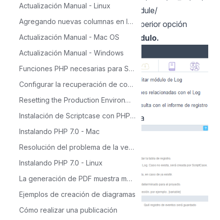
Actualización Manual - Linux
manual/10-modules/02-security-module/
Agregando nuevas columnas en la tabla para el calendario
2 - Procedemos el log en el menú superior opción
Modulo > Log / Crear o Editar modulo.
Actualización Manual - Mac OS
Actualización Manual - Windows
Funciones PHP necesarias para ScriptCase
Configurar la recuperación de contraseña en Scriptcase
Resetting the Production Environment Password
Instalación de Scriptcase con PHP 7.0 en Windows
3 - Nos mostrará la siguiente ventana
Instalando PHP 7.0 - Mac
Resolución del problema de la versión de Source Guardian
Instalando PHP 7.0 - Linux
La generación de PDF muestra mensaje: 'Not Found'
Ejemplos de creación de diagramas
Cómo realizar una publicación