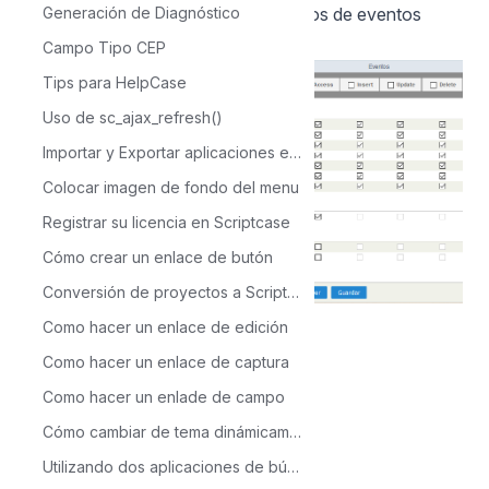
- También podemos ver otros tipos de eventos
Generación de Diagnóstico
como insert de un formulario.
Campo Tipo CEP
Tips para HelpCase
Uso de sc_ajax_refresh()
Importar y Exportar aplicaciones en Scriptcase
Colocar imagen de fondo del menu
Registrar su licencia en Scriptcase
Cómo crear un enlace de butón
Conversión de proyectos a Scriptcase 9
Como hacer un enlace de edición
Como hacer un enlace de captura
Como hacer un enlade de campo
Cómo cambiar de tema dinámicamente a través de la aplicación Menú
Back to Scriptcase
Utilizando dos aplicaciones de búsqueda para acceder a un formulario