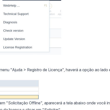
menu "Ajuda > Registro de Licença", haverá a opção ao lado 
 em "Solicitação Offline", aparecerá a tela abaixo onde você i
 da licença e clicar em "Solicitar".