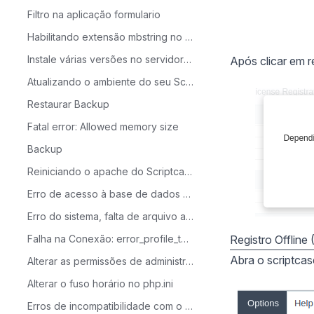
Filtro na aplicação formulario
Habilitando extensão mbstring no CentOS
Instale várias versões no servidor ScriptCase
Após clicar em r
Atualizando o ambiente do seu Scriptcase 9 para o PHP 7.3
Restaurar Backup
Fatal error: Allowed memory size
Backup
Reiniciando o apache do Scriptcase
Erro de acesso à base de dados do Scriptcase
Erro do sistema, falta de arquivo api-ms-win-crt-runtime-l1-1-0.dll
Falha na Conexão: error_profile_test_module
Registro Offline 
Abra o scriptca
Alterar as permissões de administrador
Alterar o fuso horário no php.ini
Erros de incompatibilidade com o PHP 7.0 após a conversão