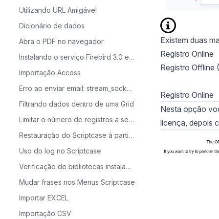
Utilizando URL Amigável
Dicionário de dados
Existem duas man
Abra o PDF no navegador
Registro Online
Instalando o serviço Firebird 3.0 e o administrador de banco de dados no Linux
Registro Offline 
Importação Access
Erro ao enviar email: stream_socket_client()
Registro Online
Filtrando dados dentro de uma Grid
Nesta opção você
Limitar o número de registros a serem exibidos na grid
licença, depois c
Restauração do Scriptcase à partir da pasta devel
Uso do log no Scriptcase
Verificação de bibliotecas instaladas no ambiente de produção do Linux
Mudar frases nos Menus Scriptcase
Importar EXCEL
Importação CSV