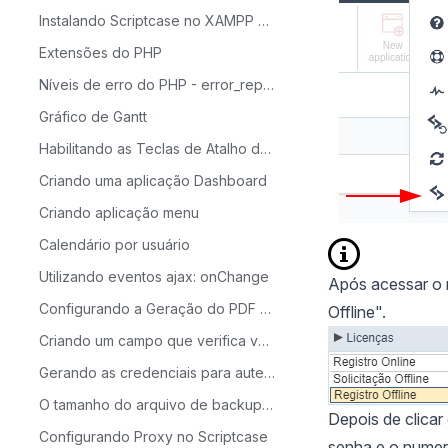
Instalando Scriptcase no XAMPP com PHP 8.1 - Windows
Extensões do PHP
Níveis de erro do PHP - error_reporting
Gráfico de Gantt
Habilitando as Teclas de Atalho do Scriptcase
Criando uma aplicação Dashboard
Criando aplicação menu
Calendário por usuário
Utilizando eventos ajax: onChange
Após acessar o 
Configurando a Geração do PDF - Grid
Offline".
Criando um campo que verifica valores em outra tabela
Gerando as credenciais para autenticação com Facebook
O tamanho do arquivo de backup é maior que o suportado pelo PHP
Depois de clicar
Configurando Proxy no Scriptcase
senha e o numero