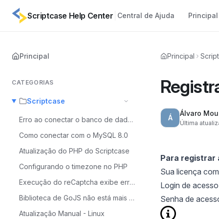
Scriptcase Help Center
Central de Ajuda
Principal
Principal
Principal
Scrip
Registr
CATEGORIAS
Scriptcase
Álvaro Mou
Á
Erro ao conectar o banco de dados MySQL 8
Última atuali
Como conectar com o MySQL 8.0
Atualização do PHP do Scriptcase
Para registrar
Configurando o timezone no PHP
Sua licença com
Execução do reCaptcha exibe erro - MacOS
Login de acesso 
Biblioteca de GoJS não está mais disponível
Senha de acesso 
Atualização Manual - Linux