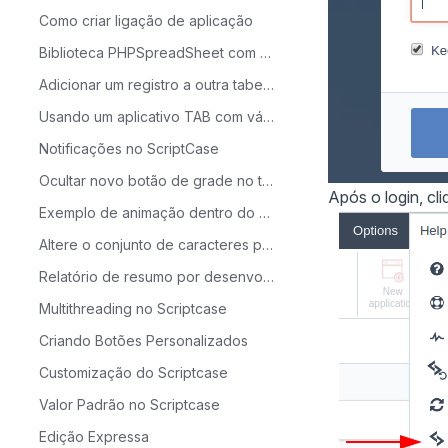
Como criar ligação de aplicação
Biblioteca PHPSpreadSheet com Scriptcase
Adicionar um registro a outra tabela de uma condição
Usando um aplicativo TAB com vários aplicativos e com um único parâmetro
Notificações no ScriptCase
Ocultar novo botão de grade no tempo de execução
Após o login, cl
Exemplo de animação dentro do scriptcase
Altere o conjunto de caracteres para visualizar os registros.
Relatório de resumo por desenvolvedor
Multithreading no Scriptcase
Criando Botões Personalizados
Customização do Scriptcase
Valor Padrão no Scriptcase
Edição Expressa