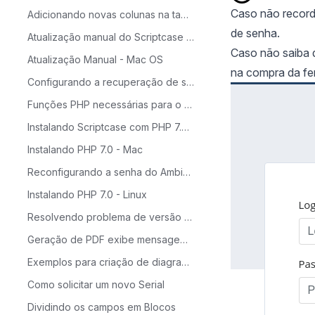
Caso não recorde
Adicionando novas colunas na tabela para o Calendário
de senha.
Atualização manual do Scriptcase no Windows
Caso não saiba qu
Atualização Manual - Mac OS
na compra da fe
Configurando a recuperação de senha no Scriptcase
Funções PHP necessárias para o ScriptCase
Instalando Scriptcase com PHP 7.0 no Windows
Instalando PHP 7.0 - Mac
Reconfigurando a senha do Ambiente de Produção
Instalando PHP 7.0 - Linux
Resolvendo problema de versão do Source Guardian
Geração de PDF exibe mensagem: 'Not Found'
Exemplos para criação de diagramas
Como solicitar um novo Serial
Dividindo os campos em Blocos