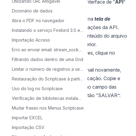
Utilizando URL Amigável
Após esse procedimento, acesse a interface de “
API
”
do scriptcase:
Dicionário de dados
Informe o nome do aplicativo criado na
tela de
Abra o PDF no navegador
consentimento OAuth
nas configurações da API.
Instalando o serviço Firebird 3.0 e o administrador de banco de dados no Linux
No campo JSON OAUTH insira o conteúdo do arquivo
Importação Access
JSON baixado no procedimento anterior.
Erro ao enviar email: stream_socket_client()
OBS: Depois de informar esses valores, clique no
Filtrando dados dentro de uma Grid
botão “AUTH”.
Limitar o número de registros a serem exibidos na grid
Logo após, selecione a sua conta gmail novamente,
pois será gerado o código de autenticação. Copie e
Restauração do Scriptcase à partir da pasta devel
cole o “
código de autenticação
” no campo das
Uso do log no Scriptcase
configurações da API e clique no botão “SALVAR”:
Verificação de bibliotecas instaladas no ambiente de produção do Linux
Mudar frases nos Menus Scriptcase
Importar EXCEL
Importação CSV