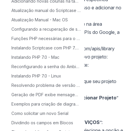
Adicionando novas colunas na tabela para o Calendário
Google, obter as credenciais de acesso e adicionar no
Atualização manual do Scriptcase no Windows
Scriptcase.
Atualização Manual - Mac OS
Faça login com sua conta do Google na área
Configurando a recuperação de senha no Scriptcase
reservada onde permite configurar APIs do Google, a
Funções PHP necessárias para o ScriptCase
partir deste URL:
Instalando Scriptcase com PHP 7.0 no Windows
https://console.developers.google.com/apis/library
Após o login selecione ou crie um novo projeto:
Instalando PHP 7.0 - Mac
Crie ou selecione um projeto existente:
Reconfigurando a senha do Ambiente de Produção
Criando um Projeto
Instalando PHP 7.0 - Linux
1 informe um nome e a organização que seu projeto
Resolvendo problema de versão do Source Guardian
será vinculado:
Geração de PDF exibe mensagem: 'Not Found'
2 - Em seguida, clique no item “
Selecionar Projeto
”
Exemplos para criação de diagramas
para acessar o projeto:
Como solicitar um novo Serial
Ativando API
Clique no item “
ATIVAR APIS E SERVIÇOS
”:
Dividindo os campos em Blocos
Procure por "
Google Drive API
", selecione a opção e