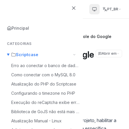
Scriptcase Help Center
PT_BR
Principal
Principal
Scriptcase
Habilitando Api Google Drive no Console do Google
CATEGORIAS
Habilitando Api Google
Abrir em
Scriptcase
Drive no Console do
Erro ao conectar o banco de dados MySQL 8
Como conectar com o MySQL 8.0
Google
Atualização do PHP do Scriptcase
Configurando o timezone no PHP
Álvaro Moura
Á
Última atualização em Jul 6, 2026
Execução do reCaptcha exibe erro - MacOS
Biblioteca de GoJS não está mais disponível
Esse tutorial mostra como criar um projeto, habilitar a
Atualização Manual - Linux
API do Google Drive para uma conta específica