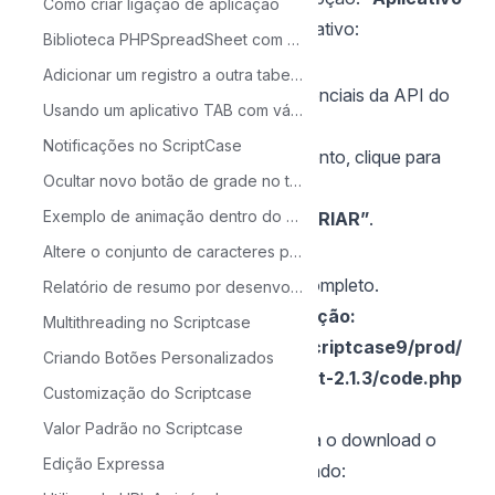
Como criar ligação de aplicação
da web
” e informar o nome do aplicativo:
Biblioteca PHPSpreadSheet com Scriptcase
Adicionar um registro a outra tabela de uma condição
Este nome será informado nas credenciais da API do
Usando um aplicativo TAB com vários aplicativos e com um único parâmetro
scriptcase
Notificações no ScriptCase
6 - Na opção URL de redirecionamento, clique para
Ocultar novo botão de grade no tempo de execução
adicionar a sua URL:
Exemplo de animação dentro do scriptcase
Logo em seguida clique no botão
“CRIAR”
.
Altere o conjunto de caracteres para visualizar os registros.
É necessário adicionar o caminho completo.
Relatório de resumo por desenvolvedor
Exemplo para ambiente de produção:
Multithreading no Scriptcase
https://www.seu_dominio.com/scriptcase9/prod/
Criando Botões Personalizados
third/oauth/google-api-php-client-2.1.3/code.php
Customização do Scriptcase
Adicionando a API no Scriptcase
Valor Padrão no Scriptcase
Após a criação das credenciais, faça o download o
Edição Expressa
arquivo JSON no registro que foi criado: