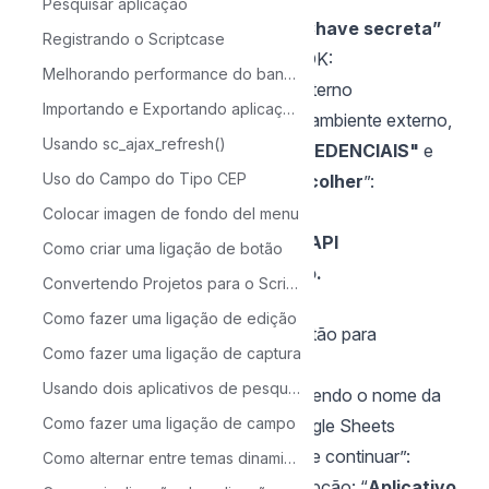
Pesquisar aplicação
Imediatamente, “
ID do cliente”
e “
Chave secreta”
Registrando o Scriptcase
do cliente serão criados. Clique em OK:
Melhorando performance do banco de dados com MySQL Tuner
Usando credenciais em ambiente externo
Importando e Exportando aplicações no Scriptcase
1 - Para utilizar suas credenciais em ambiente externo,
Usando sc_ajax_refresh()
vá novamente no botão
"CRIAR CREDENCIAIS"
e
Uso do Campo do Tipo CEP
selecione a opção “
Ajude-me a escolher
”:
2 - Selecione as opções:
Colocar imagen de fondo del menu
Selecionar uma API:
Google Drive API
Como criar uma ligação de botão
Marque a opção:
Dados do usuário.
Convertendo Projetos para o Scriptcase 9
Clique no botão
PRÓXIMA
Como fazer uma ligação de edição
3 - Na tela de escopos, clique no botão para
Como fazer uma ligação de captura
“
Adicionar ou remover escopos
”:
Usando dois aplicativos de pesquisa para acessar um formulário
4 - Habilite todas as extensões contendo o nome da
Como fazer uma ligação de campo
API: **Google Drive API e****Google Sheets
API.**Clique no botão para “Salvar e continuar”:
Como alternar entre temas dinamicamente atráves da aplicação de Menu
5 - No próximo passo, selecione a opção: “
Aplicativo