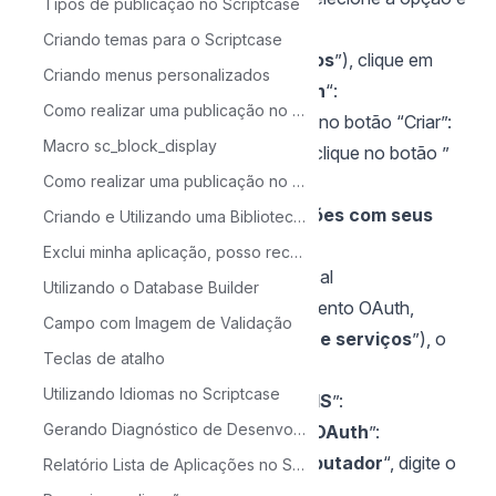
Tipos de publicação no Scriptcase
na próxima tela clique em "
ATIVAR:
Criando temas para o Scriptcase
No menu esquerdo (“
APIs e serviços
”), clique em
Criando menus personalizados
“
Tela de consentimento do OAuth
“:
Como realizar uma publicação no Scriptcase - Avançada
Marque a opção “
Externo
” e clique no botão “Criar”:
Macro sc_block_display
Informe o nome do seu aplicativo e clique no botão ”
Como realizar uma publicação no Scriptcase - Típica
Salvar
“:
OBS: Deixe todas as outras opções com seus
Criando e Utilizando uma Biblioteca no Scriptcase
valores padrão.
Exclui minha aplicação, posso recuperá-la?
Usando credenciais em ambiente local
Utilizando o Database Builder
Após a criação da tela de consentimento OAuth,
Campo com Imagem de Validação
selecione no menu esquerdo (“
APIs e serviços
”), o
Teclas de atalho
item “
Credenciais
”:
Utilizando Idiomas no Scriptcase
Clique no item “
CRIAR CREDENCIAIS
”:
Gerando Diagnóstico de Desenvolvimento
Selecione o item “
ID do cliente do OAuth
”:
Selecione a opção “
App para computador
“, digite o
Relatório Lista de Aplicações no Scriptcase
nome e clique em “
Criar
“: