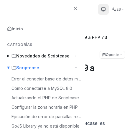
Scriptcase Help Center
ES
Inicio
Inicio
Scriptcase
Actualización del entorno Scriptcase 9 a PHP 7.3
CATEGORÍAS
Actualización del
Open in
Novedades de Scriptcase
entorno Scriptcase 9 a
Scriptcase
PHP 7.3
Error al conectar base de datos mysql 8
Cómo conectarse a MySQL 8.0
Álvaro Moura
Actualizando el PHP de Scriptcase
Á
Última actualización el Jul 6, 2026
Configurar la zona horaria en PHP
Ejecución de error de pantallas reCaptcha - MacOS
A partir de la versión 9.4.016, El Scriptcase es
GoJS Library ya no está disponible
compatible con PHP 7.3.