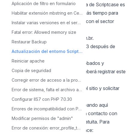
Aplicación de filtro en formulario
Recordando que la versión de prueba de Scriptcase es
válida por solo 20 días. Si necesita más tiempo para
Habilitar extensión mbstring en Centos
probar sus proyectos, comuníquese con el sector
Instalar varias versiones en el servidor de ScriptCase
comercial por correo
Fatal error: Allowed memory size
electrónico
comercial@netmake.com.br
.
Restaurar Backup
Registrando mi Scriptcase en PHP 7.3 después de
Actualización del entorno Scriptcase 9 a PHP 7.3
probar
Reiniciar apache
Una vez que sus proyectos sean probados y
Copia de seguridad
aprobados en el entorno PHP 7.3, deberá registrar este
Scriptcase.
Corregir error de acceso a la propia base de datos de Scriptcase
Para hacerlo, debe iniciar sesión en el sitio y solicitar
Error de sistema, falta el archivo api-ms-win-crt-runtime-l1-1-0.dll
una nueva instalación para su serie.
Configurar IIS7 con PHP 7.0.30
Mira cómo hacer este proceso
clickeando aquì
Errores de incompatibilidad con PHP 7.0 luego de la conversión
Si tiene alguna pregunta, póngase en contacto con
Modificar permisos de "admin"
nuestro soporte técnico de forma gratuita. Para
Error de conexión: error_profile_test_module
hacerlo, haga clic en el siguiente enlace: