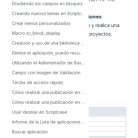
Dividiendo los campos en bloques
Paso 1: Respalda tus proyectos
Creando nuevos temas en Scriptcase
En su instalación actual, vaya a
Opciones
Crear menús personalizados
>
Configuración> Servicios> Backup y realice una
Macro sc_block_display
copia de seguridad completa de sus proyectos.
Creación y uso de una biblioteca en Scriptcase
Elimina mi aplicación, puedo recuperarla?
Utilizando el Administrador de Base de Datos
Campo con Imagen de Validación
Teclas de acceso rápido
Cómo realizar una publicación en Scriptcase- Típica
Cómo realizar una publicación en ScriptCase - Avanzada
Usar idiomas en Scriptcase
Informe de la Lista de aplicaciones de Scriptcase
Buscar aplicación