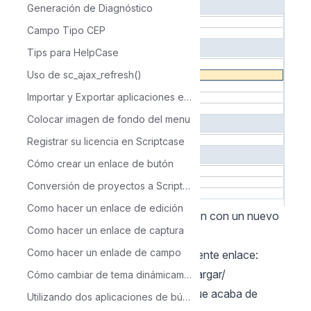
Generación de Diagnóstico
Campo Tipo CEP
Tips para HelpCase
Uso de sc_ajax_refresh()
Importar y Exportar aplicaciones en Scriptcase
Colocar imagen de fondo del menu
Registrar su licencia en Scriptcase
Cómo crear un enlace de butón
Conversión de proyectos a Scriptcase 9
Como hacer un enlace de edición
Paso 2: Descargue e instale la versión con un nuevo
Como hacer un enlace de captura
entorno PHP 7.3.
Como hacer un enlade de campo
Descargue Scriptcase desde el siguiente enlace:
https://www.scriptcase.net/es/descargar/
Cómo cambiar de tema dinámicamente a través de la aplicación Menú
Después de eso, instale el archivo que acaba de
Utilizando dos aplicaciones de búsqueda para acceder a un formulario