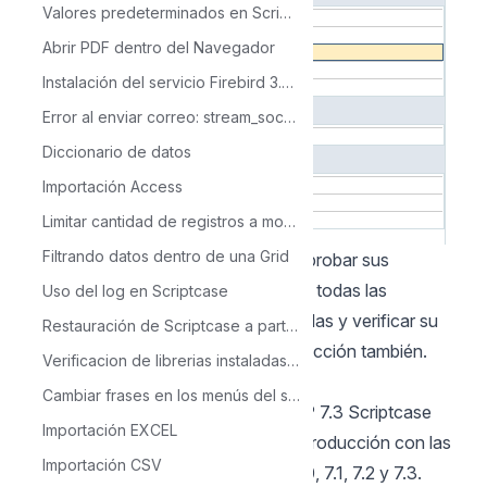
Valores predeterminados en Scriptcase
Abrir PDF dentro del Navegador
Instalación del servicio Firebird 3.0 y administrador de bases de datos en Linux
Error al enviar correo: stream_socket_client()
Diccionario de datos
Importación Access
Limitar cantidad de registros a mostrarse en la Grid
Filtrando datos dentro de una Grid
Después del #Paso 3, ahora puede probar sus
proyectos. Siéntase libre de explorar todas las
Uso del log en Scriptcase
características y disfrutar de publicarlas y verificar su
Restauración de Scriptcase a partir de la carpeta devel
funcionalidad en el entorno de producción también.
Verificacion de librerias instaladas en ambiente de producción Linux
Proyectos publicados:
Cambiar frases en los menús del scriptcase
Los proyectos desarrollados en PHP 7.3 Scriptcase
Importación EXCEL
están aprobados para entornos de producción con las
Importación CSV
siguientes versiones de PHP: 5.6, 7.0, 7.1, 7.2 y 7.3.