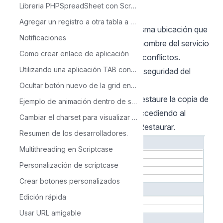
descargar.
Libreria PHPSpreadSheet con Scriptcase
Importante:
Agregar un registro a otra tabla a partir de una condición
Puede realizar la instalación en la misma ubicación que
Notificaciones
su entorno 7.0. Como el puerto y el nombre del servicio
Como crear enlace de aplicación
de Apache son diferentes, no habrá conflictos.
Utilizando una aplicación TAB con varias aplicaciones y con un solo parametro
Paso 3: Restaurar desde la copia de seguridad del
proyecto
Ocultar botón nuevo de la grid en tiempo de ejecución
Con el nuevo Scriptcase instalado, restaure la copia de
Ejemplo de animación dentro de scriptcase
seguridad realizada en el # Paso 1 accediendo al
Cambiar el charset para visualizar los registros.
menú: Configuración > Servicios > Restaurar.
Resumen de los desarrolladores.
Multithreading en Scriptcase
Personalización de scriptcase
Crear botones personalizados
Edición rápida
Usar URL amigable