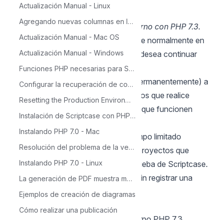
Actualización Manual - Linux
IMPORTANTE:
Agregando nuevas columnas en la tabla para el calendario
No se requiere la migración al entorno con PHP 7.3.
Actualización Manual - Mac OS
Scriptcase continuará actualizándose normalmente en
Actualización Manual - Windows
entornos con PHP 7.0. Entonces, si desea continuar
con esta versión, nada cambiará.
Funciones PHP necesarias para ScriptCase
Antes de transferir sus proyectos (permanentemente) a
Configurar la recuperación de contraseña en Scriptcase
un entorno PHP 7.3, le recomendamos que realice
Resetting the Production Environment Password
algunas pruebas para asegurarse de que funcionen
Instalación de Scriptcase con PHP 7.0 en Windows
correctamente en el nuevo entorno.
Instalando PHP 7.0 - Mac
Para facilitar esta prueba, por un tiempo limitado
Resolución del problema de la versión de Source Guardian
solo importaremos / restauraremos proyectos que
Instalando PHP 7.0 - Linux
estén habilitados en la versión de prueba de Scriptcase.
De esta manera, puede importarlos sin registrar una
La generación de PDF muestra mensaje: 'Not Found'
licencia.
Ejemplos de creación de diagramas
Vamos a los pasos.
Cómo realizar una publicación
Como probar mis proyectos en entorno PHP 7.3