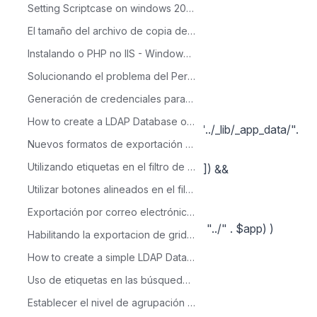
Setting Scriptcase on windows 2003 with IIS 6.0
}
}
El tamaño del archivo de copia de seguridad es mayor que el soportado por PHP
if({check_deleted} == 'Y')
Instalando o PHP no IIS - Windows 2000/XP
{
Solucionando el problema del Permiso de Ejecución Zendid
foreach($arr_apps as $k => $app)
Generación de credenciales para la autenticación con Facebook
{
How to create a LDAP Database on Windows Server
require($this->Ini->path_aplicacao . "../_lib/_app_data/".
Nuevos formatos de exportación del gráfico
$app . '_ini.php');
Utilizando etiquetas en el filtro de la gráfica
$app = (isset($arr_data['friendly_url']) &&
!empty($arr_data['friendly_url']))?
Utilizar botones alineados en el filtro avanzado de la grid
$arr_data['friendly_url']:$app;
Exportación por correo electrónico en el gráfico
if( !is_dir($this->Ini->path_aplicacao . "../" . $app) )
Habilitando la exportacion de grids anidadas en XLS
{
How to create a simple LDAP Database on Linux
unset($arr_apps[$k]);
Uso de etiquetas en las búsquedas de las grids
}
Establecer el nivel de agrupación de exportación en reportes de la grid.
}