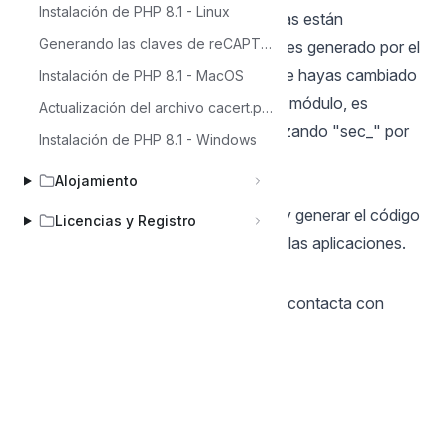
Instalación de PHP 8.1 - Linux
En el código proporcionado, las tablas están
Generando las claves de reCAPTCHA
precedidas por el patrón "sec_" que es generado por el
módulo de seguridad. En caso de que hayas cambiado
Instalación de PHP 8.1 - MacOS
el prefijo durante la generación de tu módulo, es
Actualización del archivo cacert.pem en el entorno de Scriptcase
necesario ajustar el código, reemplazando "sec_" por
Instalación de PHP 8.1 - Windows
el prefijo utilizado.
Alojamiento
4- generar el código fuente
Después de completar estos pasos y generar el código
Licencias y Registro
fuente, estarás listo para sincronizar las aplicaciones.
Si tienes alguna pregunta, por favor,
contacta con
nuestro soporte.