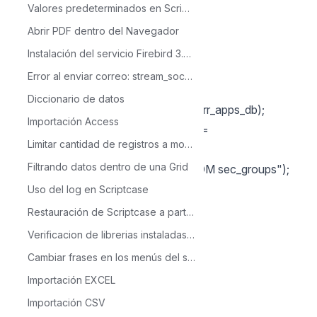
Valores predeterminados en Scriptcase
{
$arr_apps_db[] = $rs->fields[0];
Abrir PDF dentro del Navegador
$rs->MoveNext();
Instalación del servicio Firebird 3.0 y administrador de bases de datos en Linux
}
Error al enviar correo: stream_socket_client()
$rs->Close();
Diccionario de datos
$arr_apps = array_diff($arr_apps, $arr_apps_db);
Importación Access
//========= Groups =========
Limitar cantidad de registros a mostrarse en la Grid
$arr_grp = array();
Filtrando datos dentro de una Grid
sc_select(rs, "SELECT group_id FROM sec_groups");
while(!$rs->EOF)
Uso del log en Scriptcase
{
Restauración de Scriptcase a partir de la carpeta devel
$arr_grp[] = $rs->fields[0];
Verificacion de librerias instaladas en ambiente de producción Linux
$rs->MoveNext();
Cambiar frases en los menús del scriptcase
}
Importación EXCEL
$rs->Close();
Importación CSV
foreach($arr_apps as $k => $app)