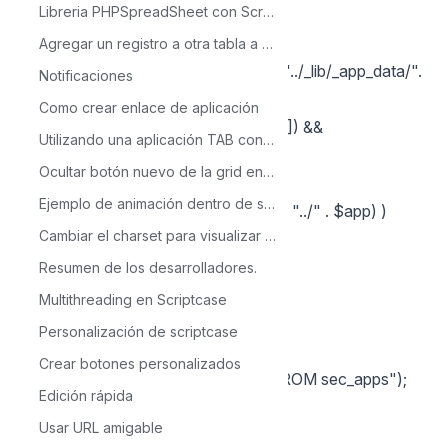
Libreria PHPSpreadSheet con Scriptcase
foreach($arr_apps as $k => $app)
{
Agregar un registro a otra tabla a partir de una condición
require($this->Ini->path_aplicacao . "../_lib/_app_data/".
Notificaciones
$app . '_ini.php');
Como crear enlace de aplicación
$app = (isset($arr_data['friendly_url']) &&
Utilizando una aplicación TAB con varias aplicaciones y con un solo parametro
!empty($arr_data['friendly_url']))?
Ocultar botón nuevo de la grid en tiempo de ejecución
$arr_data['friendly_url']:$app;
Ejemplo de animación dentro de scriptcase
if( !is_dir($this->Ini->path_aplicacao . "../" . $app) )
Cambiar el charset para visualizar los registros.
{
unset($arr_apps[$k]);
Resumen de los desarrolladores.
}
Multithreading en Scriptcase
}
Personalización de scriptcase
}
Crear botones personalizados
sc_select(rs, "SELECT app_name FROM sec_apps");
Edición rápida
$arr_apps_db = array();
Usar URL amigable
while(!$rs->EOF)