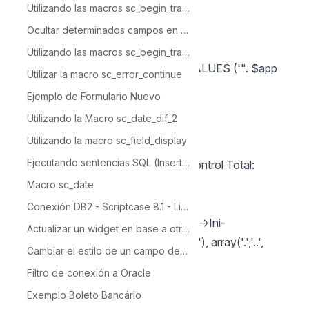
Utilizando las macros sc_begin_trans, sc_commit_trans y sc_rollback_trans con Mensaje de Alerta
foreach($arr_usr as $usr)
{
Ocultar determinados campos en una Grid por medio de varías condiciones
sc_exec_sql("INSERT INTO
Utilizando las macros sc_begin_trans, sc_commit_trans y sc_rollback_trans
sec_users_apps(app_name, login) VALUES ('". $app
Utilizar la macro sc_error_continue
."', '".$usr."')");
Ejemplo de Formulario Nuevo
}
Utilizando la Macro sc_date_dif_2
}
Utilizando la macro sc_field_display
}
Ejecutando sentencias SQL (Insertar, Actualizar y Eliminar)
Para los módulos del tipo: LDAP - Control Total:
Copia el siguiente código:
Macro sc_date
$arr_apps = array();
Conexión DB2 - Scriptcase 8.1 - Linux
$_arr_apps = array_diff(scandir($this->Ini-
Actualizar un widget en base a otro widget
>path_aplicacao . "../_lib/_app_data/"), array('.','..',
Cambiar el estilo de un campo dentro de un Formulario Registro Unico
'index.php', 'index.html'));
Filtro de conexión a Oracle
foreach($_arr_apps as $k => $v)
Exemplo Boleto Bancário
{