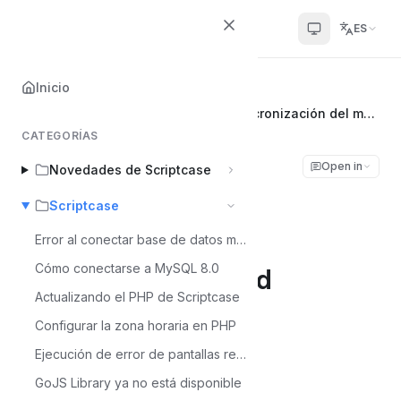
Scriptcase Help Center
ES
Inicio
Inicio
Scriptcase
Actualización de la aplicación de sincronización del módulo de seguridad
CATEGORÍAS
Actualización de la
Open in
Novedades de Scriptcase
aplicación de
Scriptcase
sincronización del
Error al conectar base de datos mysql 8
Cómo conectarse a MySQL 8.0
módulo de seguridad
Actualizando el PHP de Scriptcase
Configurar la zona horaria en PHP
Álvaro Moura
Á
Última actualización el Jul 6, 2026
Ejecución de error de pantallas reCaptcha - MacOS
GoJS Library ya no está disponible