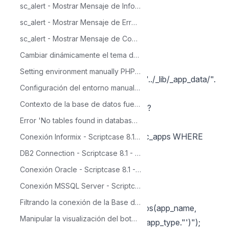
sc_alert - Mostrar Mensaje de Información con SweetAlert (info)
$rs->MoveNext();
}
sc_alert - Mostrar Mensaje de Error con SweetAlert (error)
$rs->Close();
sc_alert - Mostrar Mensaje de Confirmación con SweetAlert (success)
foreach($arr_apps as $k => $app)
Cambiar dinámicamente el tema de un proyecto con la macro sc_set_theme
{
Setting environment manually PHP 5.6 - CentOS
require($this->Ini->path_aplicacao . "../_lib/_app_data/".
Configuración del entorno manualmente PHP 7.0 - Windows IIS
$app . '_ini.php');
Contexto de la base de datos fue modificado – MSSQL
$app_type = isset($arr_data['type'])?
Error 'No tables found in database access' al intentar hacer la importación fuente de datos Access
$arr_data['type']:'';
$sql = "SELECT count(*) FROM sec_apps WHERE
Conexión Informix - Scriptcase 8.1 - Linux
app_name = '". $app ."' ";
DB2 Connection - Scriptcase 8.1 - Linux
sc_lookup(rs, $sql);
Conexión Oracle - Scriptcase 8.1 - Linux
if({rs[0][0]} == 0)
Conexión MSSQL Server - Scriptcase - Mac OS X
{
Filtrando la conexión de la Base de Datos - Oracle
sc_exec_sql("INSERT INTO sec_apps(app_name,
Manipular la visualización del botón dinámicamente
app_type) VALUES ('". $app ."', '".$app_type."')");