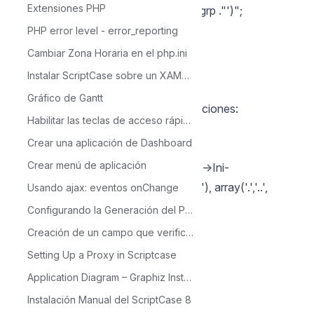
Extensiones PHP
group_id) VALUES ('". $app ."', '". $grp ."')";
sc_exec_sql( $sql );
PHP error level - error_reporting
}
Cambiar Zona Horaria en el php.ini
}
Instalar ScriptCase sobre un XAMPP en Windows
}
Gráfico de Gantt
Para los módulos de los tipos: Aplicaciones:
Habilitar las teclas de acceso rápido de Scriptcase
Copia el siguiente código:
Crear una aplicación de Dashboard
$arr_apps = array();
Crear menú de aplicación
$_arr_apps = array_diff(scandir($this->Ini-
>path_aplicacao . "../_lib/_app_data/"), array('.','..',
Usando ajax: eventos onChange
'index.php', 'index.html'));
Configurando la Generación del PDF
foreach($_arr_apps as $k => $v)
Creación de un campo que verifica valores en otra tabla - Lookup
{
Setting Up a Proxy in Scriptcase
if(substr($v, -12) != "_mob_ini.php")
Application Diagram – Graphiz Installation on Debian based Linux Platform
{
Instalación Manual del ScriptCase 8
$arr_apps[] = substr($v, 0, -8);