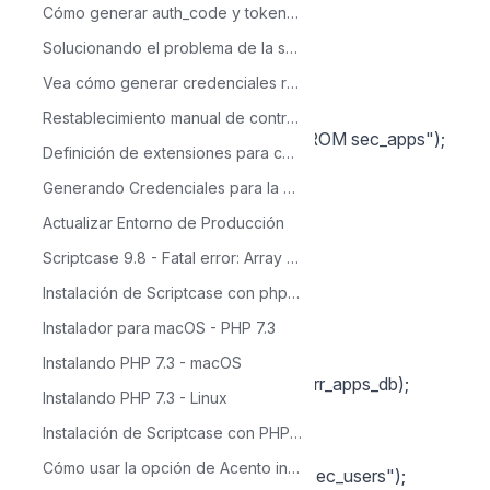
Cómo generar auth_code y token_code
unset($arr_apps[$k]);
}
Solucionando el problema de la sesión al iniciar sesión en Scriptcase
}
Vea cómo generar credenciales recaptcha
}
Restablecimiento manual de contraseña
sc_select(rs, "SELECT app_name FROM sec_apps");
Definición de extensiones para campos de tipo de carga
$arr_apps_db = array();
Generando Credenciales para la Autenticación con Twitter
while(!$rs->EOF)
Actualizar Entorno de Producción
{
Scriptcase 9.8 - Fatal error: Array and string offset en Módulo de Seguridad
$arr_apps_db[] = $rs->fields[0];
$rs->MoveNext();
Instalación de Scriptcase con php 7.3 - Windows
}
Instalador para macOS - PHP 7.3
$rs->Close();
Instalando PHP 7.3 - macOS
$arr_apps = array_diff($arr_apps, $arr_apps_db);
Instalando PHP 7.3 - Linux
//========= Users =========
Instalación de Scriptcase con PHP 7.3 en Windows
$arr_usr = array();
Cómo usar la opción de Acento insensible
sc_select(rs, "SELECT login FROM sec_users");