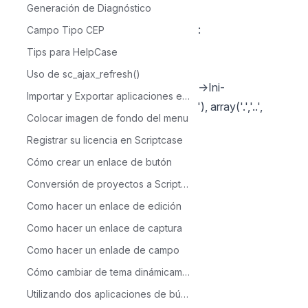
Generación de Diagnóstico
códigos.
Para los módulos de los tipos: Grupo:
Campo Tipo CEP
Copia el siguiente código:
Tips para HelpCase
$arr_apps = array();
Uso de sc_ajax_refresh()
$_arr_apps = array_diff(scandir($this->Ini-
Importar y Exportar aplicaciones en Scriptcase
>path_aplicacao . "../_lib/_app_data/"), array('.','..',
Colocar imagen de fondo del menu
'index.php', 'index.html'));
Registrar su licencia en Scriptcase
foreach($_arr_apps as $k => $v)
Cómo crear un enlace de butón
{
if(substr($v, -12) != "_mob_ini.php")
Conversión de proyectos a Scriptcase 9
{
Como hacer un enlace de edición
$arr_apps[] = substr($v, 0, -8);
Como hacer un enlace de captura
}
Como hacer un enlade de campo
}
Cómo cambiar de tema dinámicamente a través de la aplicación Menú
if({check_deleted} == 'Y')
Utilizando dos aplicaciones de búsqueda para acceder a un formulario
{