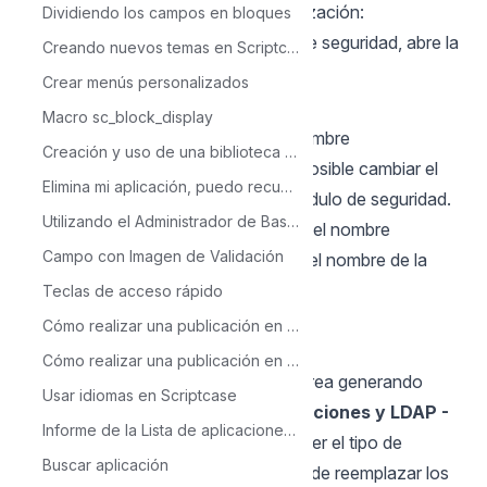
1-Accede a la aplicación de sincronización:
Dividiendo los campos en bloques
En desarrollo, dentro de la carpeta de seguridad, abre la
Creando nuevos temas en Scriptcase
aplicación: "app_sync_apps".
Crear menús personalizados
Macro sc_block_display
Por defecto, la aplicación tiene el nombre
Creación y uso de una biblioteca en Scriptcase
"app_sync_apps", sin embargo, es posible cambiar el
Elimina mi aplicación, puedo recuperarla?
prefijo de la aplicación al crear el módulo de seguridad.
Utilizando el Administrador de Base de Datos
Si no se encuentra la aplicación con el nombre
Campo con Imagen de Validación
predeterminado, utiliza solo el final del nombre de la
aplicación: sync_apps.
Teclas de acceso rápido
2-Nuevo código para la aplicación
Cómo realizar una publicación en Scriptcase- Típica
"app_sync_apps":
Cómo realizar una publicación en ScriptCase - Avanzada
La aplicación "app_sync_apps" se crea generando
Usar idiomas en Scriptcase
módulos de los tipos:
Grupo, Aplicaciones y LDAP -
Informe de la Lista de aplicaciones de Scriptcase
Control Total.
Asegúrate de conocer el tipo de
Buscar aplicación
módulo que se está utilizando antes de reemplazar los