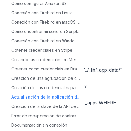
Cómo configurar Amazon S3
while(!$rs->EOF)
{
Conexión con Firebird en Linux - PHP 7.3
$arr_usr[] = $rs->fields[0];
Conexión con Firebird en macOS - PHP 7.3
$rs->MoveNext();
Cómo encontrar mi serie en Scriptcase
}
Conexión con Firebird en Windows - PHP 7.3
$rs->Close();
Obtener credenciales en Stripe
foreach($arr_apps as $k => $app)
Creando tus credenciales en Mercado Pago
{
Obtener como credenciais en Braintree
require($this->Ini->path_aplicacao . "../_lib/_app_data/".
$app . '_ini.php');
Creación de una agrupación de campos
$app_type = isset($arr_data['type'])?
Creación de sus credenciales para la API de Google Sheets
$arr_data['type']:'';
Actualización de la aplicación de sincronización del módulo de seguridad
$sql = "SELECT count(*) FROM sec_apps WHERE
Creación de la clave de la API de Google Maps
app_name = '". $app ."' ";
Error de recuperación de contraseña del módulo de seguridad
sc_lookup(rs, $sql);
Documentación sin conexión
if({rs[0][0]} == 0)