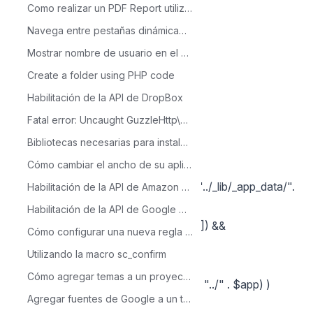
Como realizar un PDF Report utilizando código
if(substr($v, -12) != "_mob_ini.php")
{
Navega entre pestañas dinámicamente
$arr_apps[] = substr($v, 0, -8);
Mostrar nombre de usuario en el encabezado del menú
}
Create a folder using PHP code
}
Habilitación de la API de DropBox
if({check_deleted} == 'Y')
Fatal error: Uncaught GuzzleHttp\Exception\RequestException: cURL error
{
Bibliotecas necesarias para instalar Scriptcase en Windows 7
foreach($arr_apps as $k => $app)
Cómo cambiar el ancho de su aplicación.
{
require($this->Ini->path_aplicacao . "../_lib/_app_data/".
Habilitación de la API de Amazon S3
$app . '_ini.php');
Habilitación de la API de Google Drive en Google Console
$app = (isset($arr_data['friendly_url']) &&
Cómo configurar una nueva regla en la opción Guardar cuadrícula
!empty($arr_data['friendly_url']))?
Utilizando la macro sc_confirm
$arr_data['friendly_url']:$app;
Cómo agregar temas a un proyecto existente
if( !is_dir($this->Ini->path_aplicacao . "../" . $app) )
Agregar fuentes de Google a un tema
{