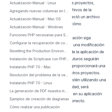
Para mejorar la seguridad en nuestros proyectos,
Actualización Manual - Linux
realizamos varios cambios en los archivos de la
Agregando nuevas columnas en la tabla para el calendario
aplicación. Uno de estos cambios afectó un archivo
Actualización Manual - Mac OS
crucial que indica a las aplicaciones cómo
Actualización Manual - Windows
sincronizarse.
Funciones PHP necesarias para ScriptCase
Para asegurarnos de que la sincronización siga
Configurar la recuperación de contraseña en Scriptcase
funcionando correctamente, hicimos una modificación
Resetting the Production Environment Password
en el código del evento
onValidate
de la aplicación de
sincronización. Todos los módulos futuros seguirán
Instalación de Scriptcase con PHP 7.0 en Windows
esta corrección en el código, lo cual proporcionará una
Instalando PHP 7.0 - Mac
mayor seguridad y eficiencia en nuestros proyectos.
Resolución del problema de la versión de Source Guardian
Sin embargo, para los usuarios que estén utilizando una
Instalando PHP 7.0 - Linux
versión anterior del módulo de seguridad, será
La generación de PDF muestra mensaje: 'Not Found'
necesario realizar un pequeño ajuste en su aplicación
Ejemplos de creación de diagramas
para garantizar un funcionamiento correcto.
Cómo realizar una publicación
Aquí están los pasos a seguir: