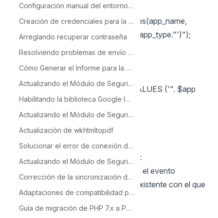
Configuración manual del entorno PHP 8.1 - Windows IIS
{
sc_exec_sql("INSERT INTO sec_apps(app_name,
Creación de credenciales para la API de Google Sheets
app_type) VALUES ('". $app ."', '".$app_type."')");
Arreglando recuperar contraseña
foreach($arr_usr as $usr)
Resolviendo problemas de envío de correo electrónico con la macro sc_mail_send en Linux o Mac.
{
Cómo Generar el Informe para la Migración de PHP
sc_exec_sql("INSERT INTO
Actualizando el Módulo de Seguridad para Soporte del Nuevo LDAP
sec_users_apps(app_name, login) VALUES ('". $app
Habilitando la biblioteca Google Identity Service
."', '".$usr."')");
Actualizando el Módulo de Seguridad: cómo migrar del antiguo al nuevo
}
}
Actualización de wkhtmltopdf
}
Solucionar el error de conexión de Oracle: ORA-12154
3-Reemplaza el evento "onValidate":
Actualizando el Módulo de Seguridad para Soporte de Inicio de Sesión con Google
En la carpeta de eventos, selecciona el evento
Corrección de la sincronización de aplicaciones en el módulo de seguridad
"onValidate". Reemplaza el código existente con el que
Adaptaciones de compatibilidad para PHP 8.2
copiaste en el paso 2.
Guía de migración de PHP 7.x a PHP 8.2