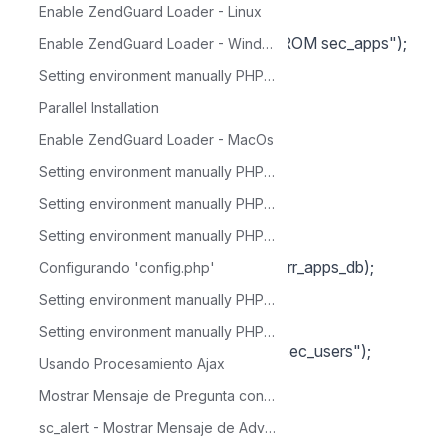
Enable ZendGuard Loader - Linux
}
sc_select(rs, "SELECT app_name FROM sec_apps");
Enable ZendGuard Loader - Windows
$arr_apps_db = array();
Setting environment manually PHP 5.4 - Linux
while(!$rs->EOF)
Parallel Installation
{
Enable ZendGuard Loader - MacOs
$arr_apps_db[] = $rs->fields[0];
Setting environment manually PHP 5.4 - Mac OS X
$rs->MoveNext();
Setting environment manually PHP 5.4 - CentOS
}
Setting environment manually PHP 5.6 - Mac OS X
$rs->Close();
$arr_apps = array_diff($arr_apps, $arr_apps_db);
Configurando 'config.php'
//========= Users =====
Setting environment manually PHP 5.6 - Linux
$arr_usr = array();
Setting environment manually PHP 5.6 - Windows
sc_select(rs, "SELECT login FROM sec_users");
Usando Procesamiento Ajax
while(!$rs->EOF)
Mostrar Mensaje de Pregunta con SweetAlert - sc_alert
{
sc_alert - Mostrar Mensaje de Advertencia con SweetAlert (warning)
$arr_usr[] = $rs->fields[0];